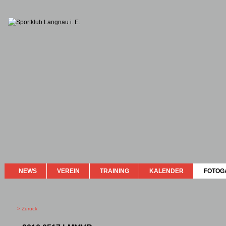
NEWS
VEREIN
TRAINING
KALENDER
FOTOG
> Zurück