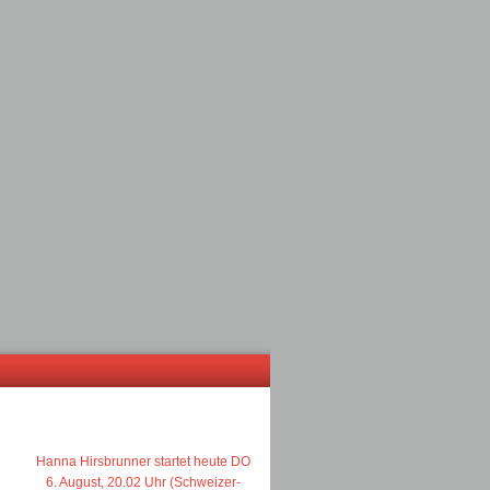
Hanna Hirsbrunner startet heute DO
6. August, 20.02 Uhr (Schweizer-