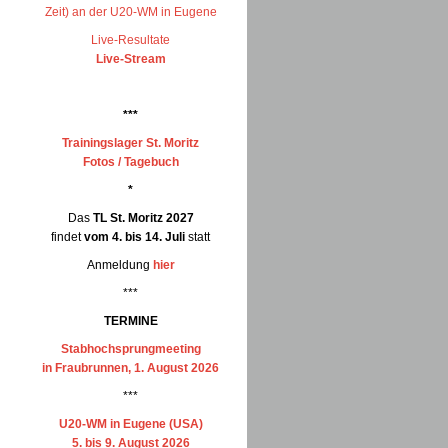
Zeit) an der U20-WM in Eugene
Live-Resultate
Live-Stream
***
Trainingslager St. Moritz
Fotos / Tagebuch
*
Das
TL St. Moritz 2027
findet
vom 4. bis 14. Juli
statt
Anmeldung
hier
***
TERMINE
Stabhochsprungmeeting
in Fraubrunnen, 1. August 2026
***
U20-WM in Eugene (USA)
5. bis 9. August 2026