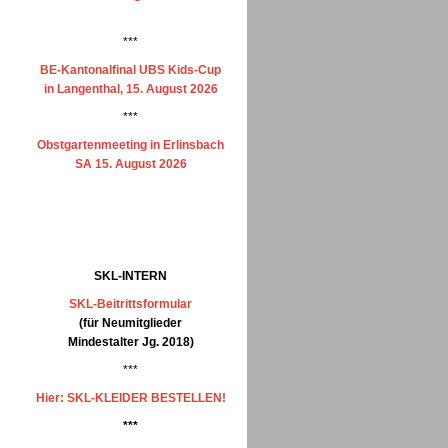
***
BE-Kantonalfinal UBS Kids-Cup
in Langenthal, 15. August 2026
***
Obstgartenmeeting in Erlinsbach
SA 15. August 2026
SKL-INTERN
SKL-Beitrittsformular
(für Neumitglieder
Mindestalter Jg. 2018)
***
Hier: SKL-KLEIDER BESTELLEN!
***