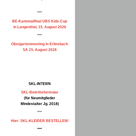
***
BE-Kantonalfinal UBS Kids-Cup
in Langenthal, 15. August 2026
***
Obstgartenmeeting in Erlinsbach
SA 15. August 2026
SKL-INTERN
SKL-Beitrittsformular
(für Neumitglieder
Mindestalter Jg. 2018)
***
Hier: SKL-KLEIDER BESTELLEN!
***