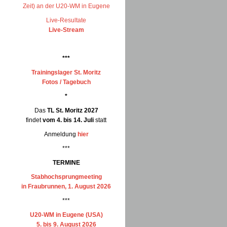
Zeit) an der U20-WM in Eugene
Live-Resultate
Live-Stream
***
Trainingslager St. Moritz
Fotos / Tagebuch
*
Das
TL St. Moritz 2027
findet
vom 4. bis 14. Juli
statt
Anmeldung
hier
***
TERMINE
Stabhochsprungmeeting
in Fraubrunnen, 1. August 2026
***
U20-WM in Eugene (USA)
5. bis 9. August 2026