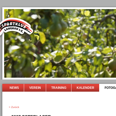
NEWS
VEREIN
TRAINING
KALENDER
FOTOG
> Zurück