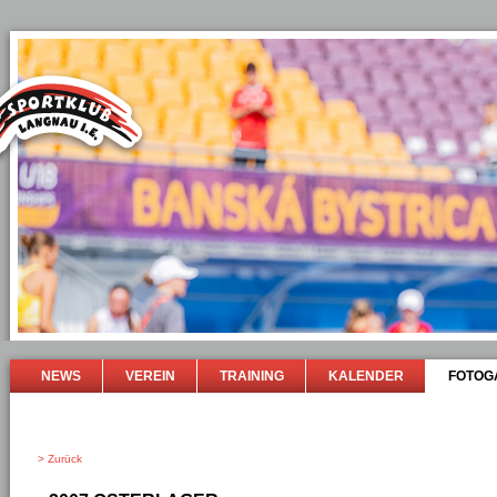
NEWS
VEREIN
TRAINING
KALENDER
FOTOG
> Zurück