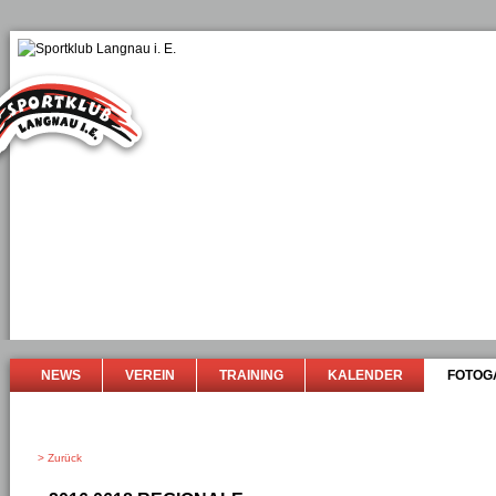
NEWS
VEREIN
TRAINING
KALENDER
FOTOG
> Zurück