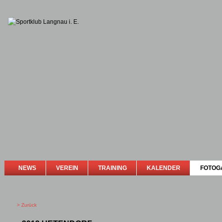
NEWS
VEREIN
TRAINING
KALENDER
FOTOG
> Zurück