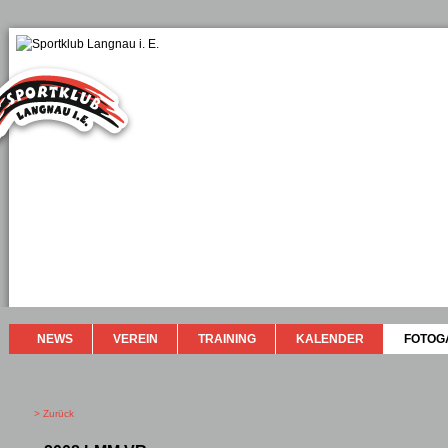
NEWS
VEREIN
TRAINING
KALENDER
FOTOG
> Zurück