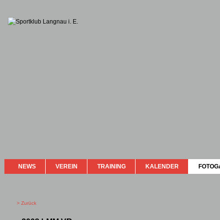
NEWS
VEREIN
TRAINING
KALENDER
FOTOG
> Zurück