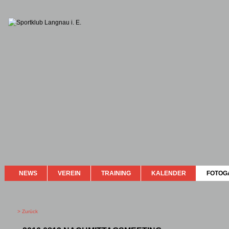
NEWS
VEREIN
TRAINING
KALENDER
FOTOG
> Zurück