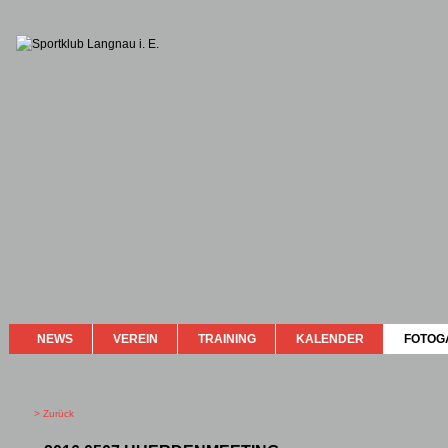
NEWS
VEREIN
TRAINING
KALENDER
FOTOG
> Zurück