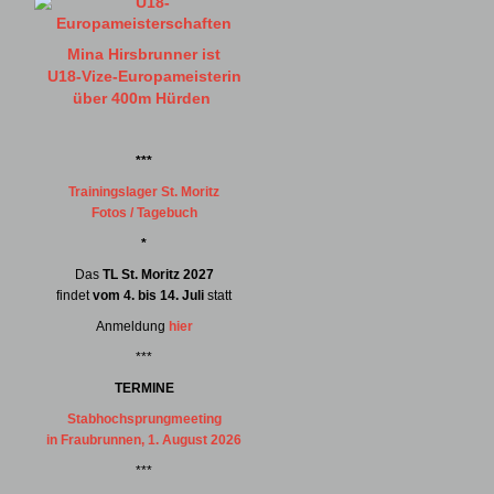
Mina Hirsbrunner ist
U18-Vize-Europameisterin
über 400m Hürden
***
Trainingslager St. Moritz
Fotos / Tagebuch
*
Das
TL St. Moritz 2027
findet
vom 4. bis 14. Juli
statt
Anmeldung
hier
***
TERMINE
Stabhochsprungmeeting
in Fraubrunnen, 1. August 2026
***