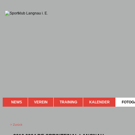
NEWS
VEREIN
TRAINING
KALENDER
FOTOG
> Zurück