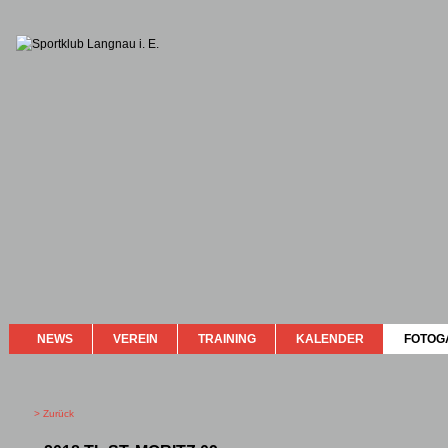
NEWS
VEREIN
TRAINING
KALENDER
FOTOG
> Zurück