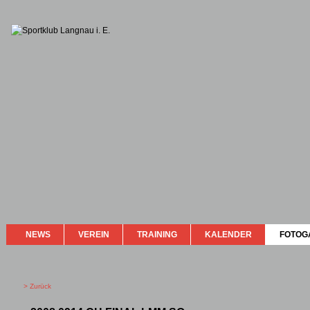
NEWS
VEREIN
TRAINING
KALENDER
FOTOG
> Zurück