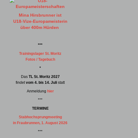
Mina Hirsbrunner ist
U18-Vize-Europameisterin
über 400m Hürden
***
Trainingslager St. Moritz
Fotos / Tagebuch
*
Das
TL St. Moritz 2027
findet
vom 4. bis 14. Juli
statt
Anmeldung
hier
***
TERMINE
Stabhochsprungmeeting
in Fraubrunnen, 1. August 2026
***