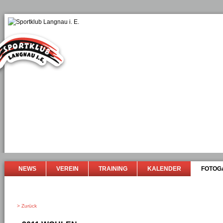
NEWS
VEREIN
TRAINING
KALENDER
FOTOG
> Zurück