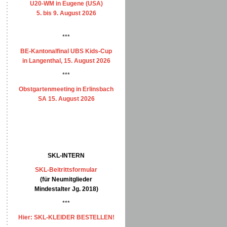
U20-WM in Eugene (USA)
5. bis 9. August 2026
***
BE-Kantonalfinal UBS Kids-Cup
in Langenthal, 15. August 2026
***
Obstgartenmeeting in Erlinsbach
SA 15. August 2026
SKL-INTERN
SKL-Beitrittsformular
(für Neumitglieder
Mindestalter Jg. 2018)
***
Hier: SKL-KLEIDER BESTELLEN!