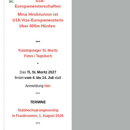
Mina Hirsbrunner ist
U18-Vize-Europameisterin
über 400m Hürden
***
Trainingslager St. Moritz
Fotos / Tagebuch
*
Das
TL St. Moritz 2027
findet
vom 4. bis 14. Juli
statt
Anmeldung
hier
***
TERMINE
Stabhochsprungmeeting
in Fraubrunnen, 1. August 2026
***