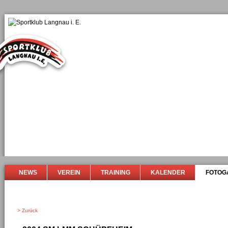
NEWS
VEREIN
TRAINING
KALENDER
FOTOG
> Zurück