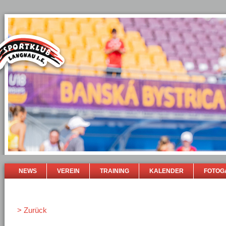
NEWS
VEREIN
TRAINING
KALENDER
FOTOG
> Zurück