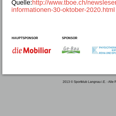
Quelle:
http://www.tboe.ch/newslese
informationen-30-oktober-2020.html
HAUPTSPONSOR
SPONSOR
2013 © Sportklub Langnau i.E. - Alle 