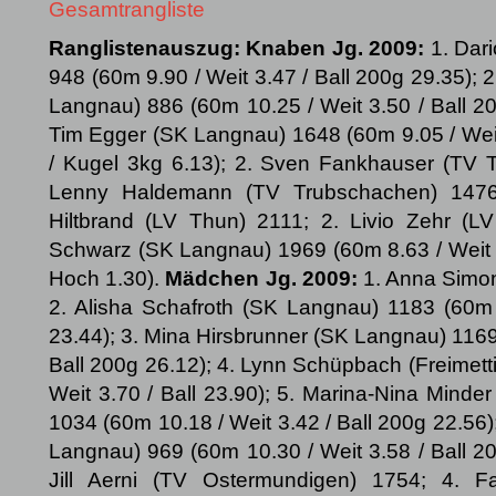
Gesamtrangliste
Ranglistenauszug: Knaben Jg. 2009:
1. Dari
948 (60m 9.90 / Weit 3.47 / Ball 200g 29.35); 
Langnau) 886 (60m 10.25 / Weit 3.50 / Ball 20
Tim Egger (SK Langnau) 1648 (60m 9.05 / Weit
/ Kugel 3kg 6.13); 2. Sven Fankhauser (TV 
Lenny Haldemann (TV Trubschachen) 147
Hiltbrand (LV Thun) 2111; 2. Livio Zehr (L
Schwarz (SK Langnau) 1969 (60m 8.63 / Weit 4
Hoch 1.30).
Mädchen Jg. 2009:
1. Anna Simon
2. Alisha Schafroth (SK Langnau) 1183 (60m 9
23.44); 3. Mina Hirsbrunner (SK Langnau) 1169 
Ball 200g 26.12); 4. Lynn Schüpbach (Freimett
Weit 3.70 / Ball 23.90); 5. Marina-Nina Minder 
1034 (60m 10.18 / Weit 3.42 / Ball 200g 22.56)
Langnau) 969 (60m 10.30 / Weit 3.58 / Ball 2
Jill Aerni (TV Ostermundigen) 1754; 4. F