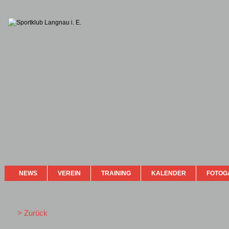
NEWS
VEREIN
TRAINING
KALENDER
FOTOG
> Zurück