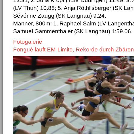
13.31; 2. Julia Kropf (TSV Düdingen) 11.49; 3
(LV Thun) 10.88; 5. Anja Röthlisberger (SK Lan
Sévérine Zaugg (SK Langnau) 9.24.
Männer, 800m: 1. Raphael Salm (LV Langenthal)
Samuel Gammenthaler (SK Langnau) 1:59.06.
Fotogalerie
Fongué läuft EM-Limite, Rekorde durch Zbären