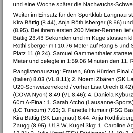
und eine Woche später die Nachwuchs-Schwei
Weiter im Einsatz für den Sportklub Langnau s
Kira Bättig (8.44), Anja Röthlisberger (8.66) u
(8.95). Bei ihrem ersten 200 Meter-Rennen lief 
Bättig 28.48 Sekunden und im Kugelstossen kla
Röthlisberger mit 10.76 Meter auf Rang 5 und
Platz 11 (9.24). Samuel Gammenthaler startet
Meter und belegte in 1:59.06 Minuten den 11. 
Ranglistenauszug: Frauen, 60m Hürden Final A:
(Italien) 8.03 (VL 8.11); 2. Noemi Zbären (SK L
U20-Schweizerrekord / vorher Lisa Urech 8.42)
(COVA Nyon) 8.49 (VL 8.46); 4. Daniela Kyburz
60m A-Final: 1. Sarah Atcho (Lausanne-Sports) 
(LC Turicum) 7.63; 3. Fanette Humair (FSG Bass
Kira Bättig (SK Langnau) 8.44; Anja Röthlisberg
Zaugg (8.95). U18 W, Kugel 3kg: 1. Caroline Ag