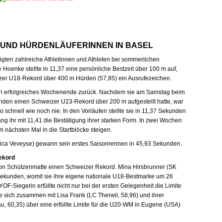
 UND HÜRDENLÄUFERINNEN IN BASEL
gten zahlreiche Athletinnen und Athleten bei sommerlichen
Hoenke stellte in 11,37 eine persönliche Bestzeit über 100 m auf,
zer U18-Rekord über 400 m Hürden (57,85) ein Ausrufezeichen.
 ein erfolgreiches Wochenende zurück. Nachdem sie am Samstag beim
unden einen Schweizer U23-Rekord über 200 m aufgestellt hatte, war
 schnell wie noch nie. In den Vorläufen stellte sie in 11,37 Sekunden
lang ihr mit 11,41 die Bestätigung ihrer starken Form. In zwei Wochen
 nächsten Mal in die Startblöcke steigen.
tica Veveyse) gewann sein erstes Saisonrennen in 45,93 Sekunden.
ekord
on Schützenmatte einen Schweizer Rekord. Mina Hirsbrunner (SK
Sekunden, womit sie ihre eigene nationale U18-Bestmarke um 26
YOF-Siegerin erfüllte nicht nur bei der ersten Gelegenheit die Limite
fte sich zusammen mit Lisa Frank (LC Therwil, 58,96) und ihrer
 60,35) über eine erfüllte Limite für die U20-WM in Eugene (USA)