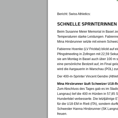
Bericht: Swiss Athletics:
SCHNELLE SPRINTERINNEN
Beim Susanne Meier Memorial in Basel zei
Temperaturen starke Leistungen. Fabienne 
Mina Hirsbrunner setzte mit einem Schwei
Fabienne Hoenke (LV Fricktal) blickt auf
Pfingstmeeting in Zofingen mit 22,59 Sek
sie am Montag in Basel auch über 100 m so
eine persönliche Bestzeit auf, im Final ge
wird die Aargauerin in Warschau (POL) zum
Der 400-m-Sprinter Vincent Gendre (Athle
Mina Hirsbrunner läuft Schweizer U18-R
Zum Abschluss des Tages gab es im Stadi
Langnau) lief die 400 m Hürden in 57,85 
Hundertstel verbesserte. Die letztjährige E
für die U18-EM in Rieti (ITA), sondern dur
Schwester Hanna Hirsbrunner (SK Langnau,
freuen.