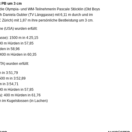
t PB um 3 cm
ie Olympia- und WM-Teilnehmerin Pascale Stöcklin (Old Boys
ich Daniela Gubler (TV Länggasse) mit 6,11 m durch und im
Zürich) mit 1,87 m ihre persönliche Bestleistung um 3 cm.
e (USA) wurden erfüllt:
sse): 1500 m in 4:25,15
00 m Hürden in 57,85
den in 58,96
400 m Hürden in 60,35
TA) wurden erfüllt:
 in 3:51,79
500 m in 3:52,89
m in 3:54,71
00 m Hürden in 57,85
): 400 m Hürden in 61,76
m im Kugelstossen (in Lachen)