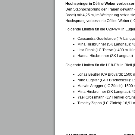
Hochspringerin Céline Weber verbesser
Den Stabhochsprung der Frauen gewann d
Basel) mit 4,25 m, im Weitsprung setzte s
Hochsprung verbesserte Céline Weber (LC 
Folgende Limiten für die U20-WM in Eugen
Cassandra Gouttefarde (TV Längga
Mina Hirsbrunner (SK Langnau): 4
Lisa Frank (LC Therwil): 400 m Hür
Hanna Hirsbrunner (SK Langnau): 
Folgende Limiten für die U18-EM in Rieti (I
Jonas Beutler (CA Broyard): 1500 m
Nino Eugster (LAR Bischofszell): 1
Marwin Aregger (LC Zürich): 1500 
Mina Hirsbrunner (SK Langnau): 4
Yael Grossmann (LV FrenkeFortuna
Timothy Zappa (LC Zürich): 16,91 