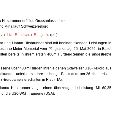
Hirsbrunner erfüllen Grossanlass‑Limiten
nd Mina läuft Schweizerrekord
ry
/
Live-Resultate
 /  
Rangliste
 (pdf) 
na und Hanna Hirsbrunner
 sind mit beeindruckenden Leistungen in 
usanne Meier Memorial vom Pfingstmontag, 25. Mai 2026, in Basel
llten bereits in ihrem ersten 400m Hürden-Rennen die angestrebte 
sserte über 
400 m Hürden
 ihren eigenen Schweizer U18‑Rekord aus 
Sekunden
 unterbot sie ihre bisherige Bestmarke um 26 Hundertstel. 
18‑Europameisterschaften in Rieti (ITA).
Hanna Hirsbrunner zeigte einen überzeugende Leistung. Mit 60,35 
te für die U20‑WM in Eugene (USA).