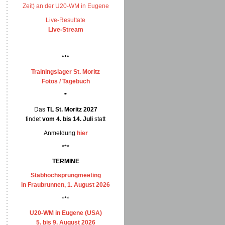
Zeit) an der U20-WM in Eugene
Live-Resultate
Live-Stream
***
Trainingslager St. Moritz
Fotos / Tagebuch
*
Das
TL St. Moritz 2027
findet
vom 4. bis 14. Juli
statt
Anmeldung
hier
***
TERMINE
Stabhochsprungmeeting
in Fraubrunnen, 1. August 2026
***
U20-WM in Eugene (USA)
5. bis 9. August 2026