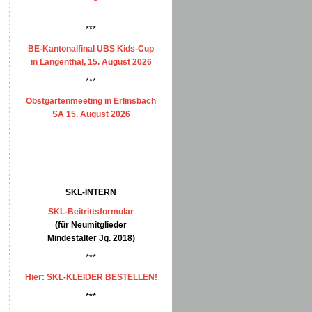
***
BE-Kantonalfinal UBS Kids-Cup
in Langenthal, 15. August 2026
***
Obstgartenmeeting in Erlinsbach
SA 15. August 2026
SKL-INTERN
SKL-Beitrittsformular
(für Neumitglieder
Mindestalter Jg. 2018)
***
Hier: SKL-KLEIDER BESTELLEN!
***