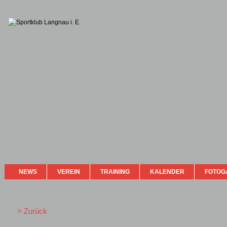
NEWS
VEREIN
TRAINING
KALENDER
FOTOG
> Zurück