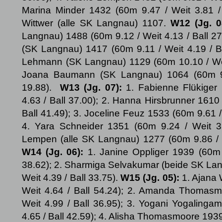
Marina Minder 1432 (60m 9.47 / Weit 3.81 / 
Wittwer (alle SK Langnau) 1107.
W12 (Jg. 0
Langnau) 1488 (60m 9.12 / Weit 4.13 / Ball 27
(SK Langnau) 1417 (60m 9.11 / Weit 4.19 / Ba
Lehmann (SK Langnau) 1129 (60m 10.10 / Weit 
Joana Baumann (SK Langnau) 1064 (60m 9.8
19.88).
W13
(Jg. 07):
1. Fabienne Flükiger 
4.63 / Ball 37.00); 2. Hanna Hirsbrunner 1610 
Ball 41.49); 3. Joceline Feuz 1533 (60m 9.61 / 
4. Yara Schneider 1351 (60m 9.24 / Weit 3.
Lempen (alle SK Langnau) 1277 (60m 9.86 / We
W14 (Jg. 06):
1. Janine Oppliger 1939 (60m 
38.62); 2. Sharmiga Selvakumar (beide SK Lan
Weit 4.39 / Ball 33.75).
W15 (Jg. 05):
1. Ajana
Weit 4.64 / Ball 54.24); 2. Amanda Thomasm
Weit 4.99 / Ball 36.95); 3. Yogani Yogalinga
4.65 / Ball 42.59); 4. Alisha Thomasmoore 1939