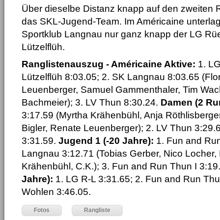
Über dieselbe Distanz knapp auf den zweiten
das SKL-Jugend-Team. Im Américaine unterla
Sportklub Langnau nur ganz knapp der LG R
Lützelflüh.
Ranglistenauszug - Américaine Aktive:
1. L
Lützelflüh 8:03.05; 2. SK Langnau 8:03.65 (Flo
Leuenberger, Samuel Gammenthaler, Tim Wach
Bachmeier); 3. LV Thun 8:30.24.
Damen (2 Ru
3:17.59 (Myrtha Krähenbühl, Anja Röthlisberge
Bigler, Renate Leuenberger); 2. LV Thun 3:29.
3:31.59.
Jugend 1 (-20 Jahre):
1. Fun and Run 
Langnau 3:12.71 (Tobias Gerber, Nico Locher,
Krähenbühl, C.K.); 3. Fun and Run Thun I 3:19
Jahre):
1. LG R-L 3:31.65; 2. Fun and Run Thu
Wohlen 3:46.05.
Fotos
Rangliste