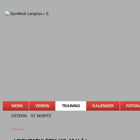
NEWS
VEREIN
TRAINING
KALENDER
FOTOG
OSTERN
ST. MORITZ
> Zurück