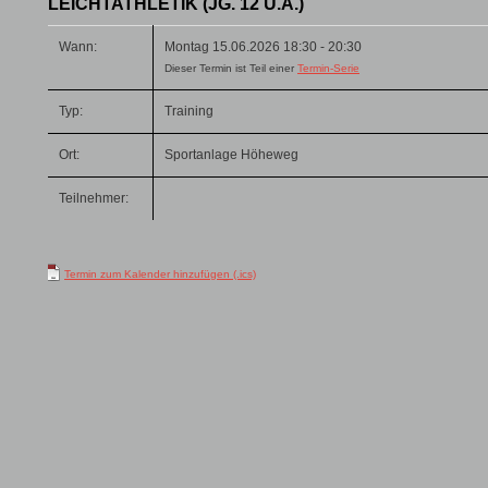
LEICHTATHLETIK (JG. 12 U.Ä.)
Wann:
Montag 15.06.2026 18:30 - 20:30
Dieser Termin ist Teil einer
Termin-Serie
Typ:
Training
Ort:
Sportanlage Höheweg
Teilnehmer:
Termin zum Kalender hinzufügen (.ics)