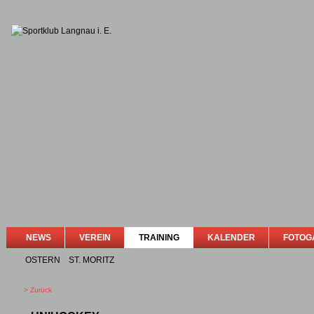
NEWS
VEREIN
TRAINING
KALENDER
FOTOG
OSTERN
ST. MORITZ
> Zurück