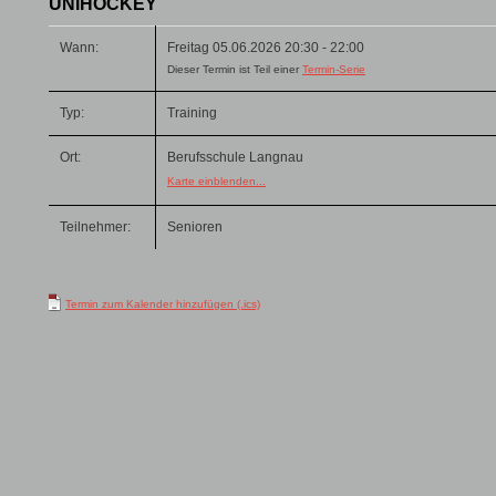
UNIHOCKEY
Wann:
Freitag 05.06.2026 20:30 - 22:00
Dieser Termin ist Teil einer
Termin-Serie
Typ:
Training
Ort:
Berufsschule Langnau
Karte einblenden...
Teilnehmer:
Senioren
Termin zum Kalender hinzufügen (.ics)